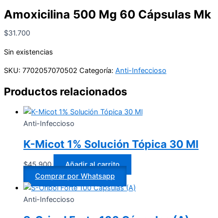
Amoxicilina 500 Mg 60 Cápsulas Mk
$
31.700
Sin existencias
SKU:
7702057070502
Categoría:
Anti-Infeccioso
Productos relacionados
Anti-Infeccioso
K-Micot 1% Solución Tópica 30 Ml
$
45.900
Añadir al carrito
Comprar por Whatsapp
Anti-Infeccioso