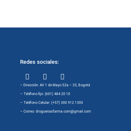
Redes sociales:
F
I
W
a
n
h
c
s
a
– Dirección: AV 1 de Mayo 52a – 33, Bogotá
e
t
t
– Teléfono fijo: (601) 484 20 10
b
a
s
– Teléfono Celular: (+57) 300 912 1305
o
g
a
– Correo: drogueriasfarma.com@gmail.com
o
r
p
k
a
p