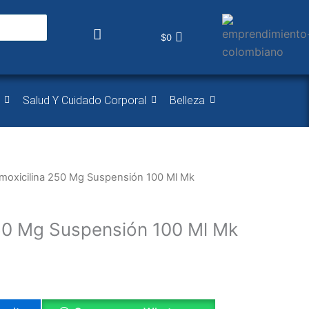
$
0
Salud Y Cuidado Corporal
Belleza
moxicilina 250 Mg Suspensión 100 Ml Mk
50 Mg Suspensión 100 Ml Mk