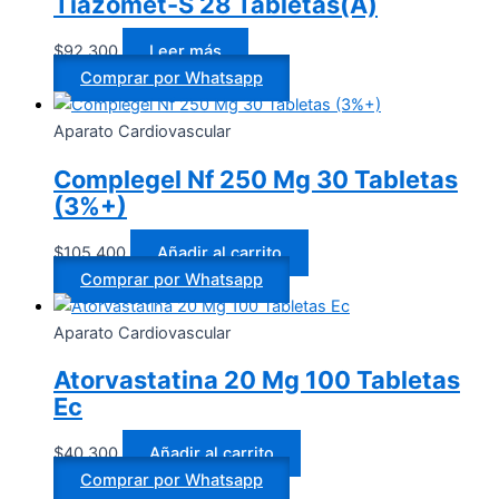
Tiazomet-S 28 Tabletas(A)
$
92.300
Leer más
Comprar por Whatsapp
Aparato Cardiovascular
Complegel Nf 250 Mg 30 Tabletas
(3%+)
$
105.400
Añadir al carrito
Comprar por Whatsapp
Aparato Cardiovascular
Atorvastatina 20 Mg 100 Tabletas
Ec
$
40.300
Añadir al carrito
Comprar por Whatsapp