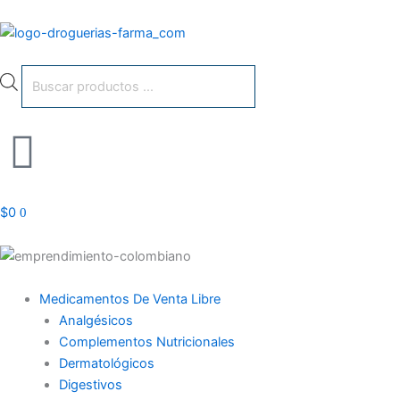
Ir
al
contenido
Búsqueda
de
productos
$
0
0
Medicamentos De Venta Libre
Analgésicos
Complementos Nutricionales
Dermatológicos
Digestivos