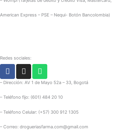
– Wompi (Tarjetas de débito y crédito Visa, Mastercard,
American Express – PSE – Nequi- Botón Bancolombia)
Redes sociales:
F
I
W
a
n
h
c
s
a
– Dirección: AV 1 de Mayo 52a – 33, Bogotá
e
t
t
b
a
s
– Teléfono fijo: (601) 484 20 10
o
g
a
o
r
p
– Teléfono Celular: (+57) 300 912 1305
k
a
p
m
– Correo: drogueriasfarma.com@gmail.com