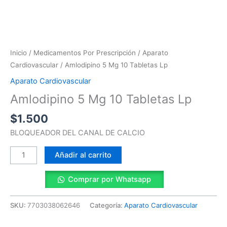
Amlodipino
5
Mg
Inicio
/
Medicamentos Por Prescripción
/
Aparato
10
Cardiovascular
/ Amlodipino 5 Mg 10 Tabletas Lp
Tabletas
Aparato Cardiovascular
Lp
Amlodipino 5 Mg 10 Tabletas Lp
cantidad
$
1.500
BLOQUEADOR DEL CANAL DE CALCIO
Añadir al carrito
Comprar por Whatsapp
SKU:
7703038062646
Categoría:
Aparato Cardiovascular