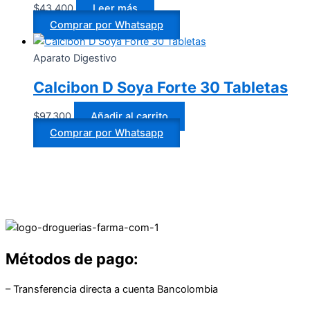
$
43.400
Leer más
Comprar por Whatsapp
Aparato Digestivo
Calcibon D Soya Forte 30 Tabletas
$
97.300
Añadir al carrito
Comprar por Whatsapp
Métodos de pago:
– Transferencia directa a cuenta Bancolombia