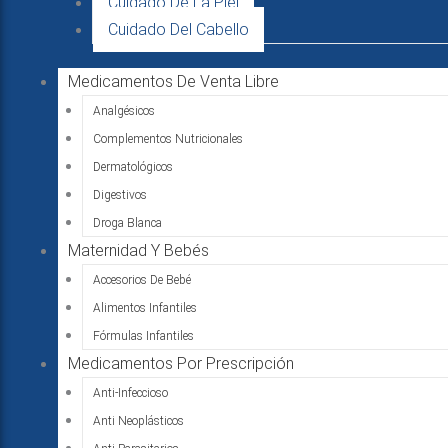
Cuidado De La Piel
Cuidado Del Cabello
Medicamentos De Venta Libre
Analgésicos
Complementos Nutricionales
Dermatológicos
Digestivos
Droga Blanca
Maternidad Y Bebés
Accesorios De Bebé
Alimentos Infantiles
Fórmulas Infantiles
Medicamentos Por Prescripción
Anti-Infeccioso
Anti Neoplásticos