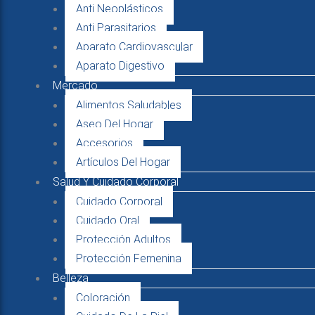
Anti Neoplásticos
Anti Parasitarios
Aparato Cardiovascular
Aparato Digestivo
Mercado
Alimentos Saludables
Aseo Del Hogar
Accesorios
Artículos Del Hogar
Salud Y Cuidado Corporal
Cuidado Corporal
Cuidado Oral
Protección Adultos
Protección Femenina
Belleza
Coloración