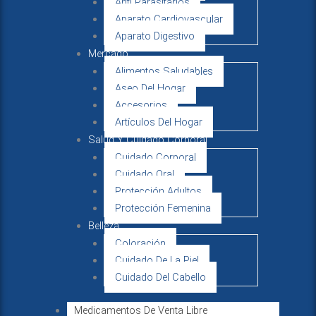
Anti Parasitarios
Aparato Cardiovascular
Aparato Digestivo
Mercado
Alimentos Saludables
Aseo Del Hogar
Accesorios
Artículos Del Hogar
Salud Y Cuidado Corporal
Cuidado Corporal
Cuidado Oral
Protección Adultos
Protección Femenina
Belleza
Coloración
Cuidado De La Piel
Cuidado Del Cabello
Medicamentos De Venta Libre