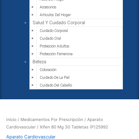
Accesorios
Artículos Del Hogar
Salud Y Cuidado Corporal
Cuidado Corporal
Cuidado Oral
Protección Adultos
Protección Femenina
Belleza
Coloración
Cuidado De La Piel
Cuidado Del Cabello
Inicio
/
Medicamentos Por Prescripción
/
Aparato
Cardiovascular
/ Xifen 80 Mg 30 Tabletas (P)25992
Aparato Cardiovascular