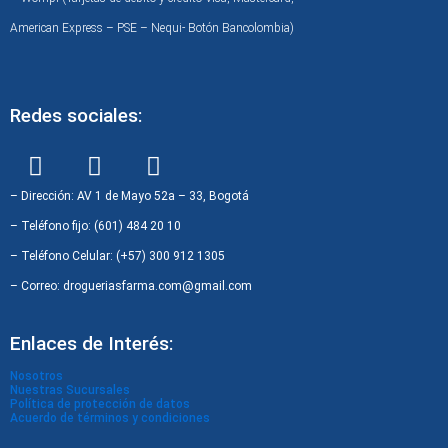
American Express – PSE – Nequi- Botón Bancolombia)
Redes sociales:
F
I
W
a
n
h
c
s
a
– Dirección: AV 1 de Mayo 52a – 33, Bogotá
e
t
t
– Teléfono fijo: (601) 484 20 10
b
a
s
– Teléfono Celular: (+57) 300 912 1305
o
g
a
– Correo: drogueriasfarma.com@gmail.com
o
r
p
k
a
p
Enlaces de Interés:
m
Nosotros
Nuestras Sucursales
Política de protección de datos
Acuerdo de términos y condiciones