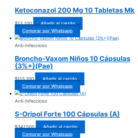
Ketoconazol 200 Mg 10 Tabletas Mk
$
13.200
Añadir al carrito
Comprar por Whatsapp
Anti-Infeccioso
Broncho-Vaxom Niños 10 Cápsulas
(3%+)(Pae)
$
113.700
Añadir al carrito
Comprar por Whatsapp
Anti-Infeccioso
S-Oripol Forte 100 Cápsulas (A)
$
347.500
Añadir al carrito
Comprar por Whatsapp