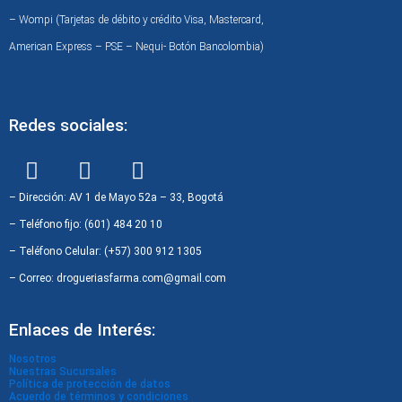
– Wompi (Tarjetas de débito y crédito Visa, Mastercard,
American Express – PSE – Nequi- Botón Bancolombia)
Redes sociales:
F
I
W
a
n
h
c
s
a
– Dirección: AV 1 de Mayo 52a – 33, Bogotá
e
t
t
– Teléfono fijo: (601) 484 20 10
b
a
s
– Teléfono Celular: (+57) 300 912 1305
o
g
a
– Correo: drogueriasfarma.com@gmail.com
o
r
p
k
a
p
Enlaces de Interés:
m
Nosotros
Nuestras Sucursales
Política de protección de datos
Acuerdo de términos y condiciones