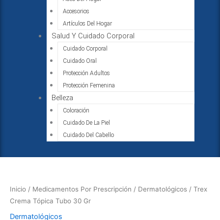
Accesorios
Artículos Del Hogar
Salud Y Cuidado Corporal
Cuidado Corporal
Cuidado Oral
Protección Adultos
Protección Femenina
Belleza
Coloración
Cuidado De La Piel
Cuidado Del Cabello
Trex
Crema
Tópica
Inicio
/
Medicamentos Por Prescripción
/
Dermatológicos
/ Trex
Tubo
Crema Tópica Tubo 30 Gr
30
Dermatológicos