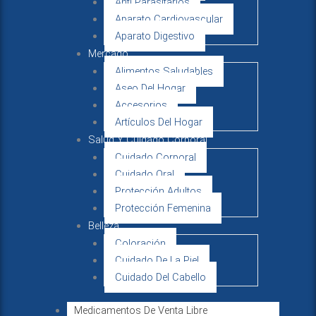
Anti Parasitarios
Aparato Cardiovascular
Aparato Digestivo
Mercado
Alimentos Saludables
Aseo Del Hogar
Accesorios
Artículos Del Hogar
Salud Y Cuidado Corporal
Cuidado Corporal
Cuidado Oral
Protección Adultos
Protección Femenina
Belleza
Coloración
Cuidado De La Piel
Cuidado Del Cabello
Medicamentos De Venta Libre