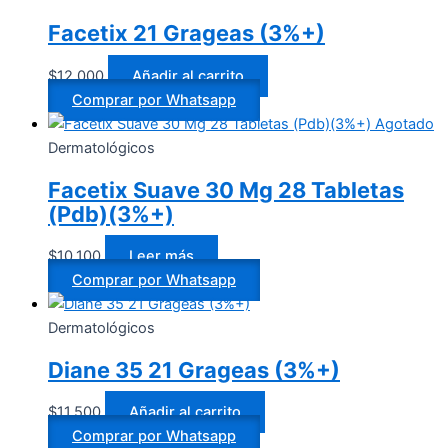
Facetix 21 Grageas (3%+)
$
12.000
Añadir al carrito
Comprar por Whatsapp
Agotado
Dermatológicos
Facetix Suave 30 Mg 28 Tabletas
(Pdb)(3%+)
$
10.100
Leer más
Comprar por Whatsapp
Dermatológicos
Diane 35 21 Grageas (3%+)
$
11.500
Añadir al carrito
Comprar por Whatsapp