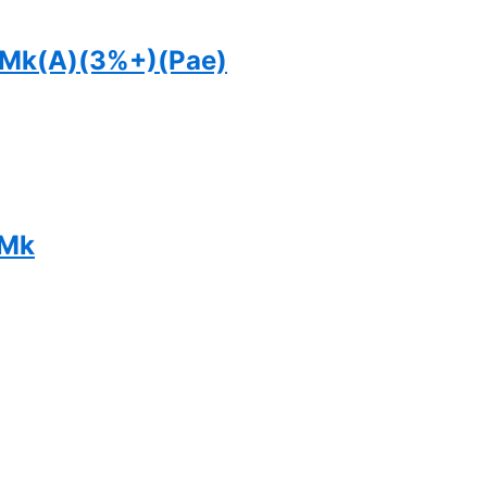
s Mk(A)(3%+)(Pae)
 Mk