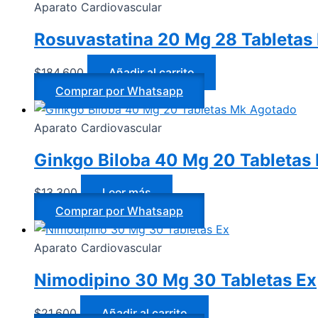
Aparato Cardiovascular
Rosuvastatina 20 Mg 28 Tableta
$
184.600
Añadir al carrito
Comprar por Whatsapp
Agotado
Aparato Cardiovascular
Ginkgo Biloba 40 Mg 20 Tabletas
$
13.300
Leer más
Comprar por Whatsapp
Aparato Cardiovascular
Nimodipino 30 Mg 30 Tabletas Ex
$
21.600
Añadir al carrito