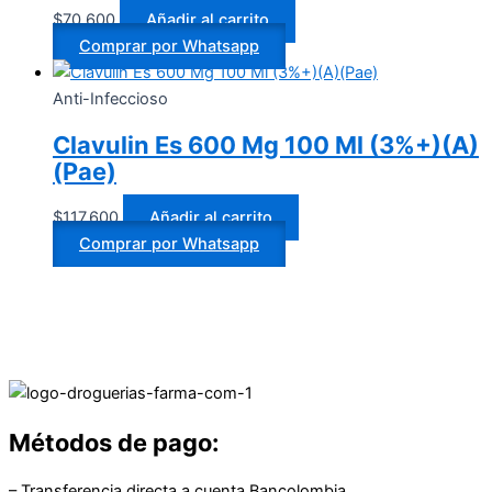
$
70.600
Añadir al carrito
Comprar por Whatsapp
Anti-Infeccioso
Clavulin Es 600 Mg 100 Ml (3%+)(A)
(Pae)
$
117.600
Añadir al carrito
Comprar por Whatsapp
Métodos de pago:
– Transferencia directa a cuenta Bancolombia