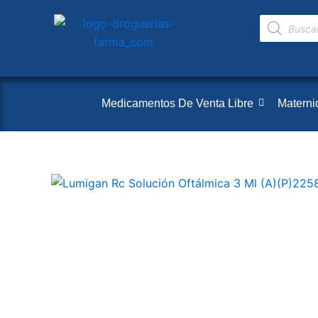
Ir
Búsqueda
al
de
productos
contenido
Medicamentos De Venta Libre
Materni