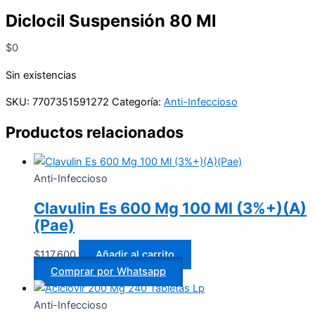
Diclocil Suspensión 80 Ml
$
0
Sin existencias
SKU:
7707351591272
Categoría:
Anti-Infeccioso
Productos relacionados
Anti-Infeccioso
Clavulin Es 600 Mg 100 Ml (3%+)(A)
(Pae)
$
117.600
Añadir al carrito
Comprar por Whatsapp
Anti-Infeccioso